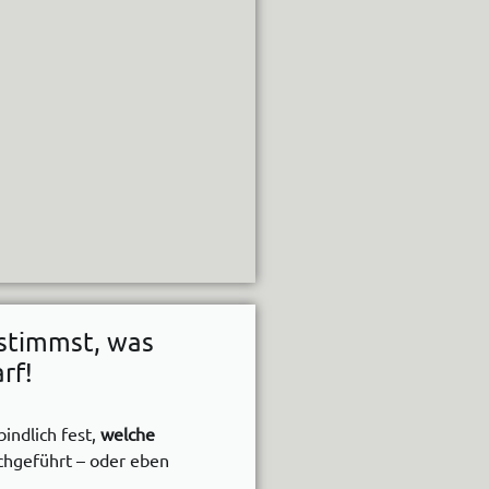
stimmst, was
rf!
indlich fest,
welche
rchgeführt – oder eben