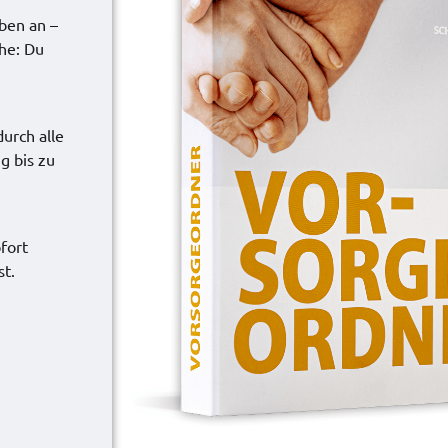
ben an –
he: Du
durch alle
g bis zu
fort
st.